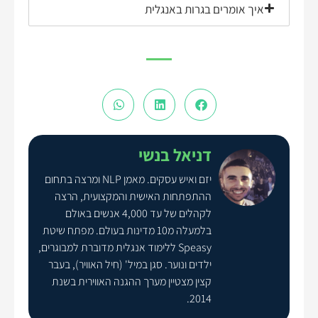
איך אומרים בגרות באנגלית
דניאל בנשי
יזם ואיש עסקים. מאמן NLP ומרצה בתחום
ההתפתחות האישית והמקצועית, הרצה
לקהלים של עד 4,000 אנשים באולם
בלמעלה מ10 מדינות בעולם. מפתח שיטת
Speasy ללימוד אנגלית מדוברת למבוגרים,
ילדים ונוער. סגן במיל' (חיל האוויר), בעבר
קצין מצטיין מערך ההגנה האווירית בשנת
2014.