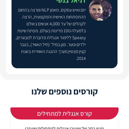
יזם ואיש עסקים. מאמן NLP ומרצה בתחום
ההתפתחות האישית והמקצועית, הרצה
לקהלים של עד 4,000 אנשים באולם
בלמעלה מ10 מדינות בעולם. מפתח שיטת
Speasy ללימוד אנגלית מדוברת למבוגרים,
ילדים ונוער. סגן במיל' (חיל האוויר), בעבר
קצין מצטיין מערך ההגנה האווירית בשנת
2014.
קורסים נוספים שלנו
קורס אנגלית למתחילים
מגוון רחב של שיעורי אנגלית למתחילים שיעזרו