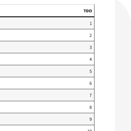
מסד
1
2
3
4
5
6
7
8
9