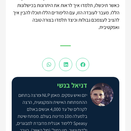
כאשר תיכשלו, תלמדו איך לראות את היתרונות בכישלונות
הללו. מעבר לעובדה הזו, עם הלימודים הללו תוכלו להבין איך
להציב לעצמכם גבולות וכיצד תלמדו בצורה טובה
ואפקטיבית.
דניאל בנשי
יזם ואיש עסקים. מאמן NLP ומרצה בתחום
ההתפתחות האישית והמקצועית, הרצה
לקהלים של עד 4,000 אנשים באולם
בלמעלה מ10 מדינות בעולם. מפתח שיטת
Speasy ללימוד אנגלית מדוברת למבוגרים,
ילדים ונוער. סגן במיל' (חיל האוויר), בעבר