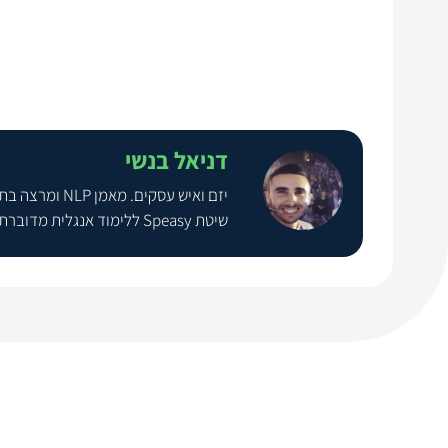
דניאל בנשי
שיטת Speasy ללימוד אנגלית מדוברת למבוגרים, ילדים ונוער. סגן במיל' (חיל האוויר), בעבר קצין מצטיין מערך ההגנה האווירית בשנת 2014.