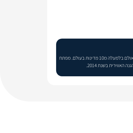
יזם ואיש עסקים. מאמן NLP ומרצה בתחום ההתפתחות האישית והמקצועית, הרצה לקהלים של עד 4,000 אנשים באולם בלמעלה מ10 מדינות בעולם. מפתח